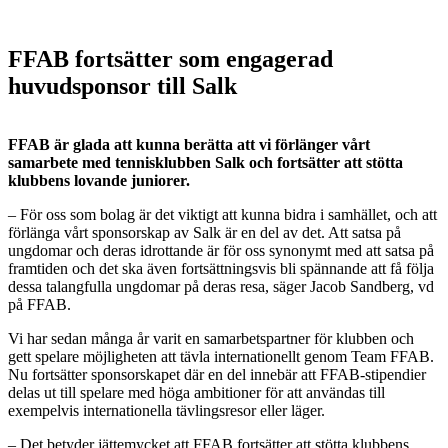
FFAB fortsätter som engagerad
huvudsponsor till Salk
FFAB är glada att kunna berätta att vi förlänger vårt
samarbete med tennisklubben Salk och fortsätter att stötta
klubbens lovande juniorer.
– För oss som bolag är det viktigt att kunna bidra i samhället, och att
förlänga vårt sponsorskap av Salk är en del av det. Att satsa på
ungdomar och deras idrottande är för oss synonymt med att satsa på
framtiden och det ska även fortsättningsvis bli spännande att få följa
dessa talangfulla ungdomar på deras resa, säger Jacob Sandberg, vd
på FFAB.
Vi har sedan många år varit en samarbetspartner för klubben och
gett spelare möjligheten att tävla internationellt genom Team FFAB.
Nu fortsätter sponsorskapet där en del innebär att FFAB-stipendier
delas ut till spelare med höga ambitioner för att användas till
exempelvis internationella tävlingsresor eller läger.
– Det betyder jättemycket att FFAB fortsätter att stötta klubbens